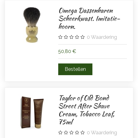
Omega Dassenharen
Scheerkwast. Imitatie-
hoorn.
0
Waardering
50,80 €
Taylor of Old Bond
Street After Shave
Cream, Tobacco Leaf,
75ml
0
Waardering