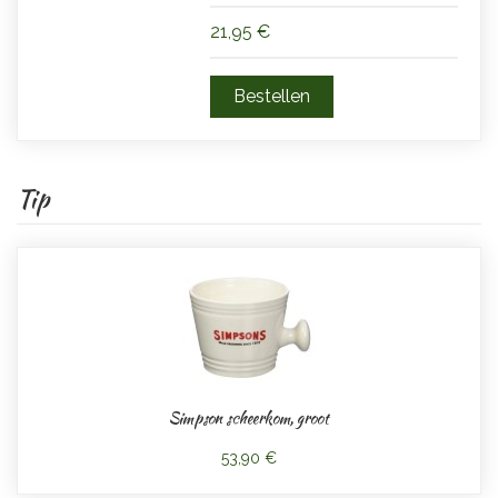
21,95 €
Tip
Simpson scheerkom, groot
53,90 €