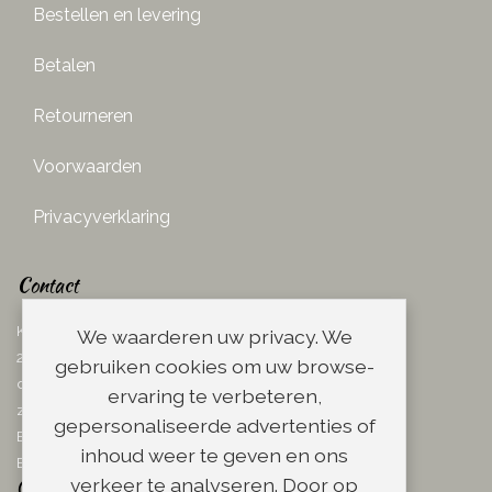
Bestellen en levering
Betalen
Retourneren
Voorwaarden
Privacyverklaring
Contact
Ketelboetersteeg 29
We waarderen uw privacy. We
2311 TN Leiden
gebruiken cookies om uw browse-
dins. - vrij. 08.00 - 17.00 uur
ervaring te verbeteren,
zaterdag 08.00 - 13.00 uur
gepersonaliseerde advertenties of
Email:
info@scheerwinkel.nl
inhoud weer te geven en ons
Bel: 071 - 5128188
verkeer te analyseren. Door op