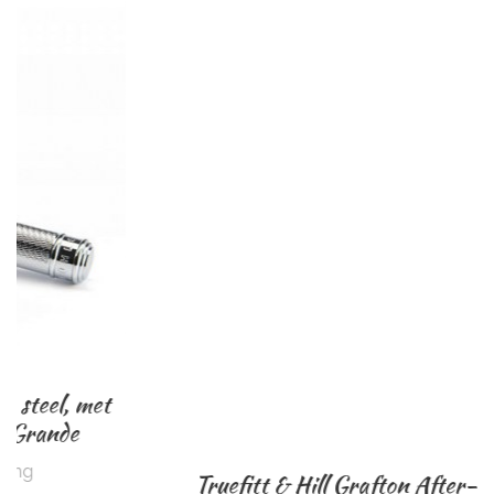
Truefitt & Hill Grafton After-Shave Balm,
100ml.
0
Waardering