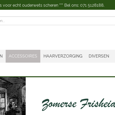
s voor echt ouderwets scheren *** Bel ons: 071 5128188.
n
N
ACCESSOIRES
HAARVERZORGING
DIVERSEN