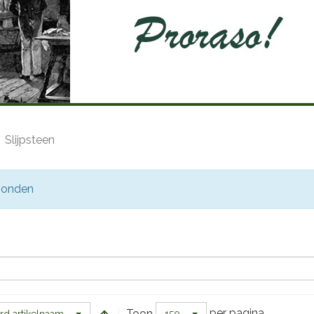
Slijpsteen
evonden
per pagina
Toon