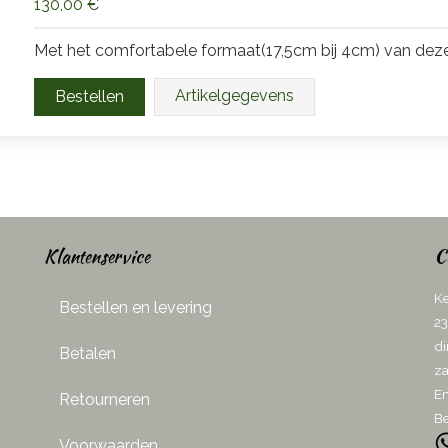
130,00 €
Met het comfortabele formaat(17,5cm bij 4cm) van dez
Artikelgegevens
Klantenservice
C
Ke
Bestellen en levering
23
di
Betalen
za
Em
Retourneren
Be
Voorwaarden