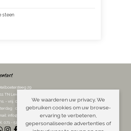
e steen
ontact
telboetersteeg 29
11 TN Leiden
We waarderen uw privacy. We
ns. - vrij. 08.00 - 17.00 uur
gebruiken cookies om uw browse-
terdag 08.00 - 13.00 uur
ervaring te verbeteren,
ail:
info@scheerwinkel.nl
l: 071 - 5128188
gepersonaliseerde advertenties of