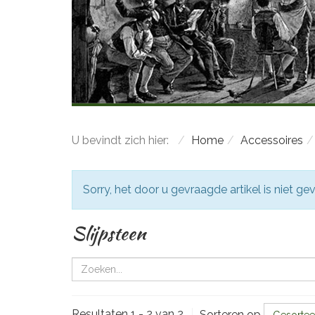
U bevindt zich hier:
Home
Accessoires
Attentie
Sorry, het door u gevraagde artikel is niet g
Slijpsteen
Resultaten 1 - 2 van 2
Sorteren op