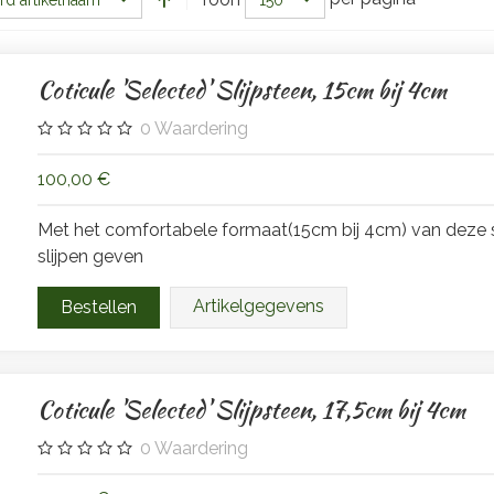
rd artikelnaam
150
Coticule 'Selected' Slijpsteen, 15cm bij 4cm
0
Waardering
100,00 €
Met het comfortabele formaat(15cm bij 4cm) van deze s
slijpen geven
Artikelgegevens
Coticule 'Selected' Slijpsteen, 17,5cm bij 4cm
0
Waardering