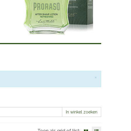
Sluiten
×
In winkel zoeken
Toon als grid of lijst: