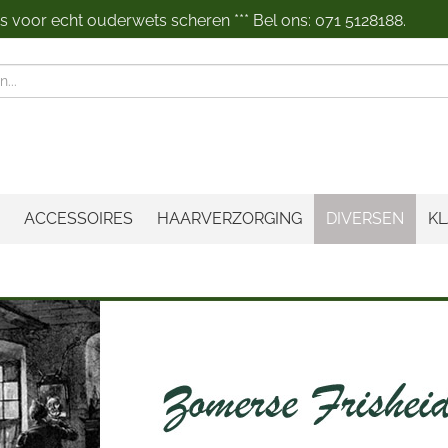
 voor echt ouderwets scheren *** Bel ons: 071 5128188.
n
ACCESSOIRES
HAARVERZORGING
DIVERSEN
KL