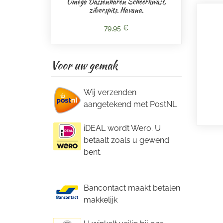
Omega Dassenharen Scheerkwast,
zilverspits. Havana.
79,95 €
Voor uw gemak
Wij verzenden
aangetekend met PostNL
iDEAL wordt Wero. U
betaalt zoals u gewend
bent.
Bancontact maakt betalen
makkelijk