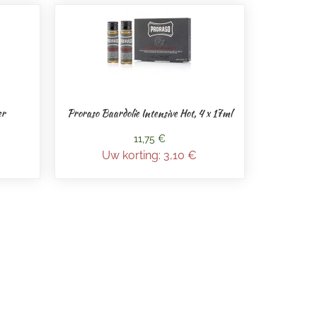
er
Proraso Baardolie Intensive Hot, 4 x 17ml
11,75 €
Uw korting:
3,10 €