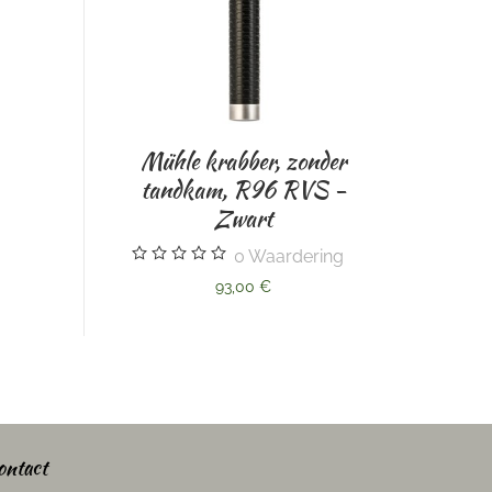
ühle krabber, zonder
andkam, R96 RVS -
Double Edge scheermesjes,
Zwart
Merkur. 10 stuks
0
Waardering
0
Waardering
93,00 €
6,95 €
ontact