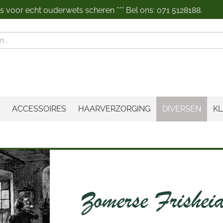
 voor echt ouderwets scheren *** Bel ons: 071 5128188.
n
ACCESSOIRES
HAARVERZORGING
DIVERSEN
KL