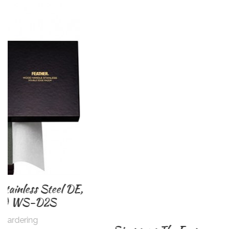
Simpsons The Emperor E1 Super Badger
scheerkwast
0
Waardering