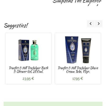
179,00 €
Suggesties!
Truefitt & Hill Trafalgar Bath
Truefitt & Hill Trafalgar Shave
& Shower Gel, 200ml.
Cream Tube, 75gr.
23,95 €
17,95 €