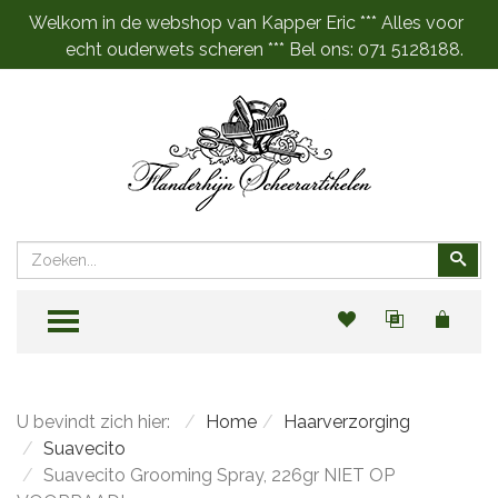
Welkom in de webshop van Kapper Eric *** Alles voor
echt ouderwets scheren *** Bel ons: 071 5128188.
Zoeken
Zoe
TOGGLE MENU
U bevindt zich hier:
Home
Haarverzorging
Suavecito
Suavecito Grooming Spray, 226gr NIET OP