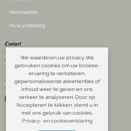
Voorwaarden
Privacyverklaring
Contact
Ketelboetersteeg 29
We waarderen uw privacy. We
2311 TN Leiden
gebruiken cookies om uw browse-
dins. - vrij. 08.00 - 17.00 uur
ervaring te verbeteren,
zaterdag 08.00 - 13.00 uur
gepersonaliseerde advertenties of
Email:
info@scheerwinkel.nl
inhoud weer te geven en ons
Bel: 071 - 5128188
verkeer te analyseren. Door op
‘Accepteren’ te klikken, stemt u in
met ons gebruik van cookies.
Privacy- en cookieverklaring
Copyright