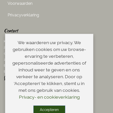
Voorwaarden
Privacyverklaring
Contact
Ketelboetersteeg 29
We waarderen uw privacy. We
2311 TN Leiden
gebruiken cookies om uw browse-
dins. - vrij. 08.00 - 17.00 uur
ervaring te verbeteren,
zaterdag 08.00 - 13.00 uur
gepersonaliseerde advertenties of
Email:
info@scheerwinkel.nl
inhoud weer te geven en ons
Bel: 071 - 5128188
verkeer te analyseren. Door op
‘Accepteren’ te klikken, stemt u in
met ons gebruik van cookies.
Privacy- en cookieverklaring
Copyright
Accepteren