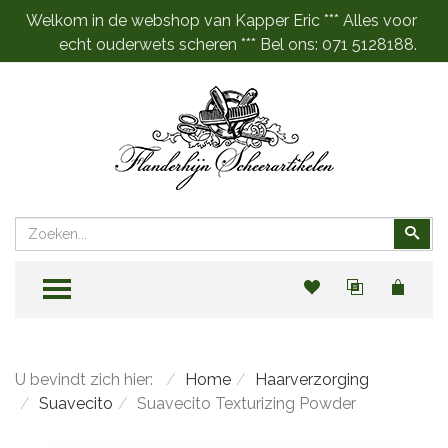
Welkom in de webshop van Kapper Eric *** Alles voor
echt ouderwets scheren *** Bel ons: 071 5128188.
Zoeken
Zoe
TOGGLE MENU
U bevindt zich hier:
Home
Haarverzorging
Suavecito
Suavecito Texturizing Powder