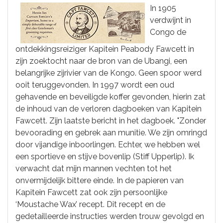
In 1905
verdwijnt in
Congo de
ontdekkingsreiziger Kapitein Peabody Fawcett in
zijn zoektocht naar de bron van de Ubangi, een
belangrijke zijrivier van de Kongo. Geen spoor werd
ooit teruggevonden. In 1997 wordt een oud
gehavende en beveiligde koffer gevonden, hierin zat
de inhoud van de verloren dagboeken van Kapitein
Fawcett. Zijn laatste bericht in het dagboek. "Zonder
bevoorading en gebrek aan munitie. We zijn omringd
door vijandige inboorlingen. Echter, we hebben wel
een sportieve en stijve bovenlip (Stiff Upperlip). Ik
verwacht dat mijn mannen vechten tot het
onvermijdelijk bittere einde. In de papieren van
Kapitein Fawcett zat ook zijn persoonlijke
‘Moustache Wax’ recept. Dit recept en de
gedetailleerde instructies werden trouw gevolgd en