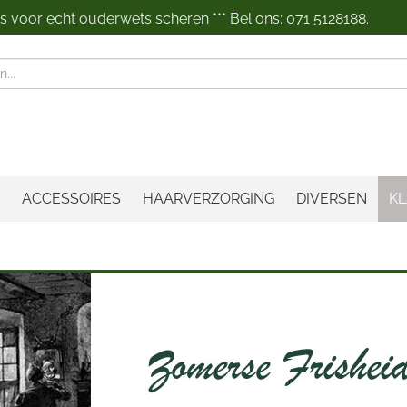
 voor echt ouderwets scheren *** Bel ons: 071 5128188.
n
ACCESSOIRES
HAARVERZORGING
DIVERSEN
KL