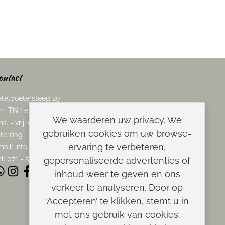
ontact
telboetersteeg 29
11 TN Leiden
We waarderen uw privacy. We
ns. - vrij. 08.00 - 17.00 uur
gebruiken cookies om uw browse-
terdag 08.00 - 13.00 uur
ervaring te verbeteren,
mail:
info@scheerwinkel.nl
l: 071 - 5128188
gepersonaliseerde advertenties of
inhoud weer te geven en ons
verkeer te analyseren. Door op
‘Accepteren’ te klikken, stemt u in
met ons gebruik van cookies.