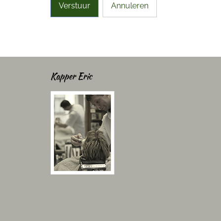
Verstuur
Annuleren
Kapper Eric