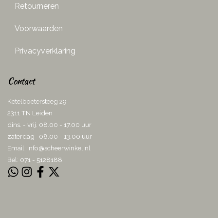
Retourneren
Voorwaarden
Privacyverklaring
Contact
Ketelboetersteeg 29
2311 TN Leiden
dins. - vrij. 08.00 - 17.00 uur
zaterdag 08.00 - 13.00 uur
Email:
info@scheerwinkel.nl
Bel: 071 - 5128188