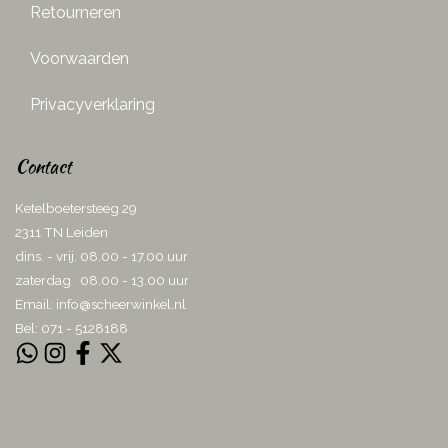
Retourneren
Voorwaarden
Privacyverklaring
Contact
Ketelboetersteeg 29
2311 TN Leiden
dins. - vrij. 08.00 - 17.00 uur
zaterdag 08.00 - 13.00 uur
Email:
info@scheerwinkel.nl
Bel: 071 - 5128188