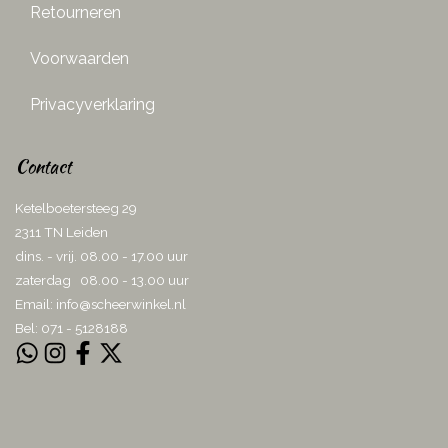
Retourneren
Voorwaarden
Privacyverklaring
Contact
Ketelboetersteeg 29
2311 TN Leiden
dins. - vrij. 08.00 - 17.00 uur
zaterdag 08.00 - 13.00 uur
Email:
info@scheerwinkel.nl
Bel: 071 - 5128188