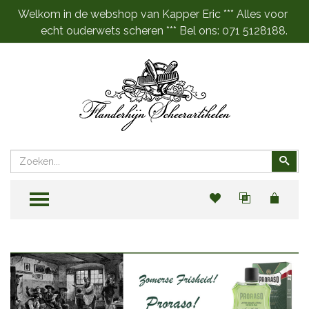
Welkom in de webshop van Kapper Eric *** Alles voor
echt ouderwets scheren *** Bel ons: 071 5128188.
Zoeken
Zoe
TOGGLE MENU