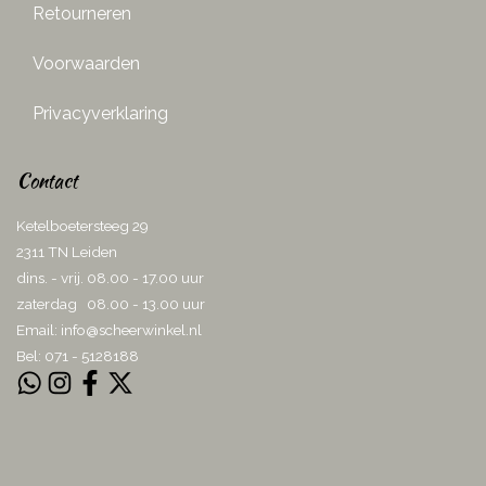
Retourneren
Voorwaarden
Privacyverklaring
Contact
Ketelboetersteeg 29
2311 TN Leiden
dins. - vrij. 08.00 - 17.00 uur
zaterdag 08.00 - 13.00 uur
Email:
info@scheerwinkel.nl
Bel: 071 - 5128188