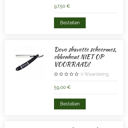
97,50 €
Dovo shavette scheermes,
ebbenhout NIET OP
VOORRAAD!
0
Waardering
59,00 €