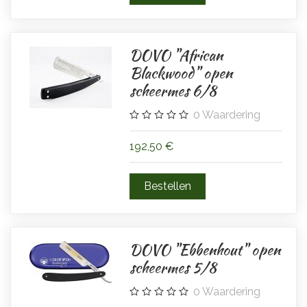
DOVO "African
Blackwood" open
scheermes 6/8
0
Waardering
192,50 €
DOVO "Ebbenhout" open
scheermes 5/8
0
Waardering