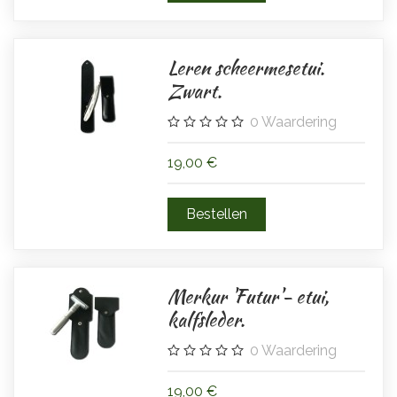
Leren scheermesetui.
Zwart.
0
Waardering
19,00 €
Merkur 'Futur'- etui,
kalfsleder.
0
Waardering
19,00 €