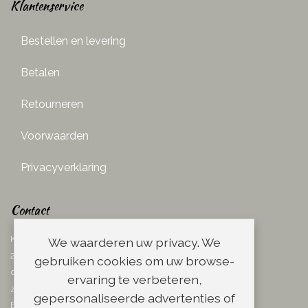
Klantenservice
Bestellen en levering
Betalen
Retourneren
Voorwaarden
Privacyverklaring
Contact
Ketelboetersteeg 29
We waarderen uw privacy. We
2311 TN Leiden
gebruiken cookies om uw browse-
dins. - vrij. 08.00 - 17.00 uur
ervaring te verbeteren,
zaterdag 08.00 - 13.00 uur
gepersonaliseerde advertenties of
Email:
info@scheerwinkel.nl