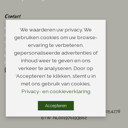
Contact
Ketelboetersteeg 29
We waarderen uw privacy. We
2311 TN Leiden
gebruiken cookies om uw browse-
dins. - vrij. 08.00 - 17.00 uur
ervaring te verbeteren,
zaterdag 08.00 - 13.00 uur
gepersonaliseerde advertenties of
Email:
info@scheerwinkel.nl
inhoud weer te geven en ons
Bel: 071 - 5128188
verkeer te analyseren. Door op
‘Accepteren’ te klikken, stemt u in
met ons gebruik van cookies.
Privacy- en cookieverklaring
Copyright
Accepteren
© Copyright 2004 - 2026 Scheerwinkel.nl - KvK: 28054278
BTW: NL001976193B62