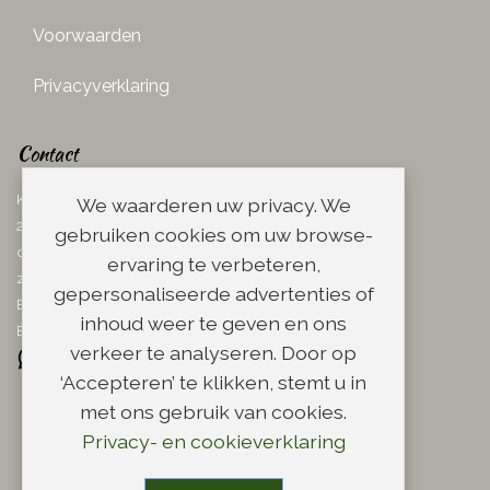
Voorwaarden
Privacyverklaring
Contact
Ketelboetersteeg 29
We waarderen uw privacy. We
2311 TN Leiden
gebruiken cookies om uw browse-
dins. - vrij. 08.00 - 17.00 uur
ervaring te verbeteren,
zaterdag 08.00 - 13.00 uur
gepersonaliseerde advertenties of
Email:
info@scheerwinkel.nl
inhoud weer te geven en ons
Bel: 071 - 5128188
verkeer te analyseren. Door op
‘Accepteren’ te klikken, stemt u in
met ons gebruik van cookies.
Privacy- en cookieverklaring
Copyright