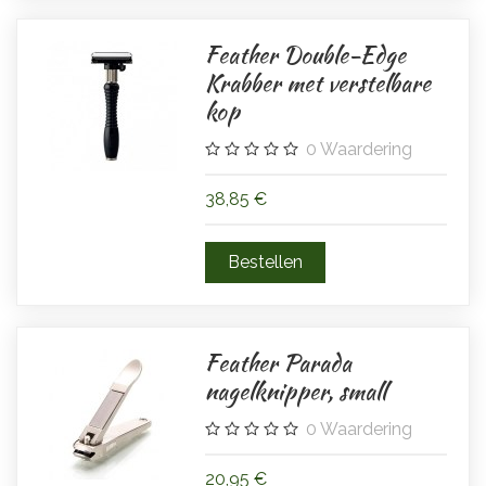
Feather Double-Edge
Krabber met verstelbare
kop
0
Waardering
38,85 €
Feather Parada
nagelknipper, small
0
Waardering
20,95 €