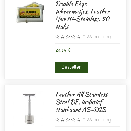
Double Edge
scheermesjes, Feather
New Hi-Stainless. 50
stuks
0
Waardering
24,15 €
Feather All Stainless
Steel DE, inclusief
standaard AS-D2S
0
Waardering