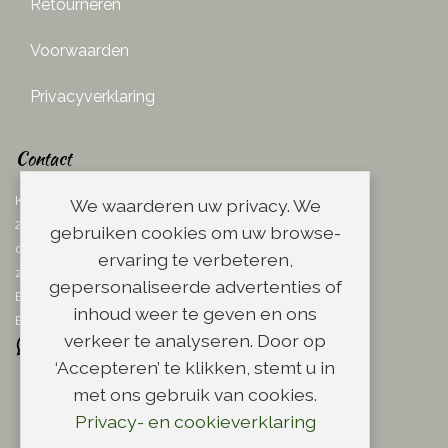
Retourneren
Voorwaarden
Privacyverklaring
Contact
Ketelboetersteeg 29
We waarderen uw privacy. We
2311 TN Leiden
gebruiken cookies om uw browse-
dins. - vrij. 08.00 - 17.00 uur
ervaring te verbeteren,
zaterdag 08.00 - 13.00 uur
gepersonaliseerde advertenties of
Email:
info@scheerwinkel.nl
inhoud weer te geven en ons
Bel: 071 - 5128188
verkeer te analyseren. Door op
‘Accepteren’ te klikken, stemt u in
met ons gebruik van cookies.
Privacy- en cookieverklaring