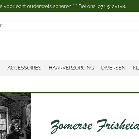
 voor echt ouderwets scheren *** Bel ons: 071 5128188.
n
ACCESSOIRES
HAARVERZORGING
DIVERSEN
KL