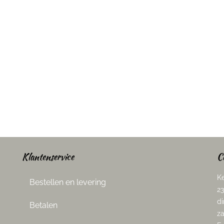
Klantenservice
C
Ke
Bestellen en levering
23
di
Betalen
za