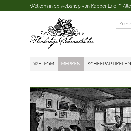
Welkom in de webshop van Kapper Eric *** Alles
Zoeke
WELKOM
MERKEN
SCHEERARTIKELEN