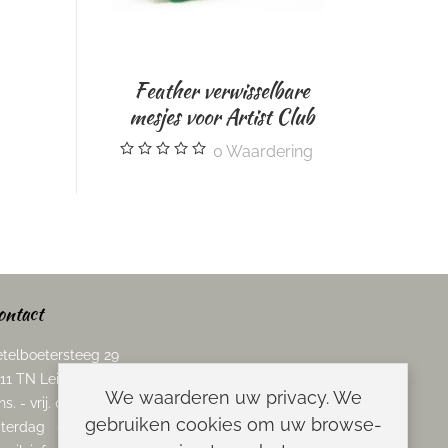
Feather verwisselbare
Feather verwisselbar
mesjes voor Artist Club
mesjes voor Artist Cl
0
Waardering
0
Waarderi
ontact
telboetersteeg 29
11 TN Leiden
We waarderen uw privacy. We
ns. - vrij. 08.00 - 17.00 uur
gebruiken cookies om uw browse-
terdag 08.00 - 13.00 uur