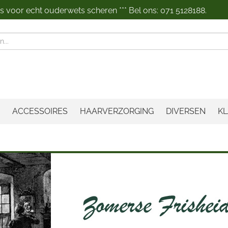
 voor echt ouderwets scheren *** Bel ons: 071 5128188.
n
ACCESSOIRES
HAARVERZORGING
DIVERSEN
KL