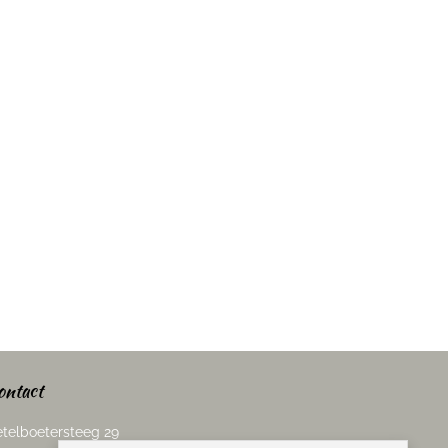
ontact
telboetersteeg 29