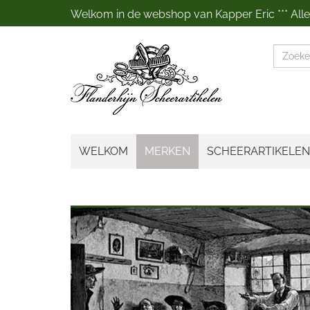
Welkom in de webshop van Kapper Eric *** Alles
Zoeke
WELKOM
MERKEN
SCHEERARTIKELEN