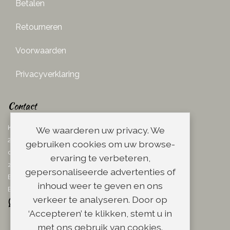
Betalen
Retourneren
Voorwaarden
Privacyverklaring
Contact
Ketelboetersteeg 29
We waarderen uw privacy. We
2311 TN Leiden
gebruiken cookies om uw browse-
dins. - vrij. 08.00 - 17.00 uur
ervaring te verbeteren,
zaterdag 08.00 - 13.00 uur
gepersonaliseerde advertenties of
Email:
info@scheerwinkel.nl
inhoud weer te geven en ons
Bel: 071 - 5128188
verkeer te analyseren. Door op
‘Accepteren’ te klikken, stemt u in
met ons gebruik van cookies.