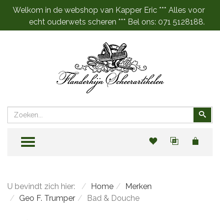
Welkom in de webshop van Kapper Eric *** Alles voor
echt ouderwets scheren *** Bel ons: 071 5128188.
Zoeken
Zoe
TOGGLE MENU
U bevindt zich hier:
Home
Merken
Geo F. Trumper
Bad & Douche