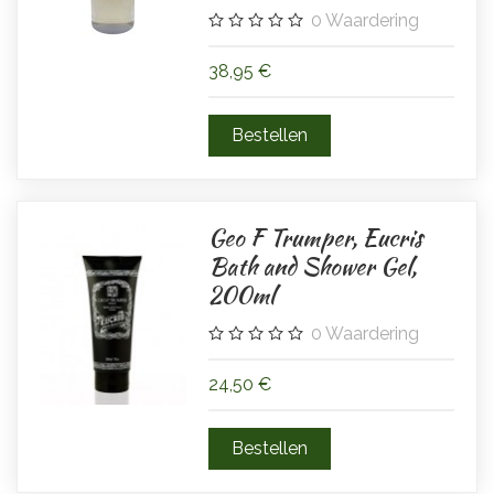
0
Waardering
38,95 €
Geo F Trumper, Eucris
Bath and Shower Gel,
200ml
0
Waardering
24,50 €