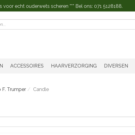
s voor echt ouderwets scheren *** Bel ons: 071 5128188.
n
N
ACCESSOIRES
HAARVERZORGING
DIVERSEN
 F. Trumper
Candle