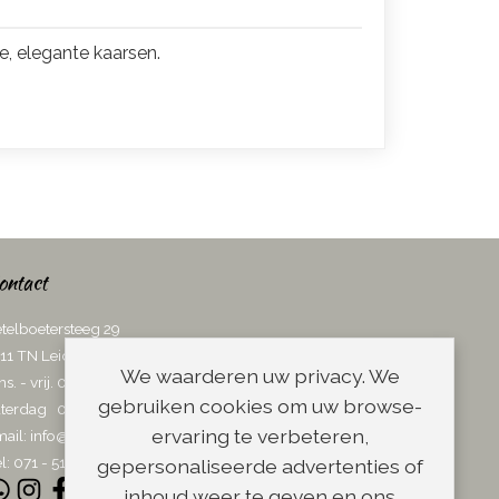
, elegante kaarsen.
ontact
telboetersteeg 29
11 TN Leiden
We waarderen uw privacy. We
ns. - vrij. 08.00 - 17.00 uur
gebruiken cookies om uw browse-
terdag 08.00 - 13.00 uur
ervaring te verbeteren,
ail:
info@scheerwinkel.nl
l: 071 - 5128188
gepersonaliseerde advertenties of
inhoud weer te geven en ons