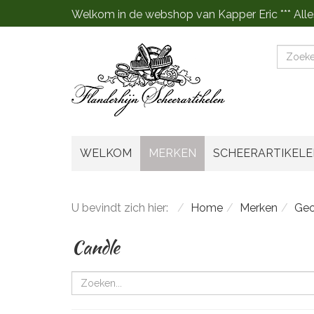
Welkom in de webshop van Kapper Eric *** Alle
Zoeke
WELKOM
MERKEN
SCHEERARTIKELE
U bevindt zich hier:
Home
Merken
Geo
Candle