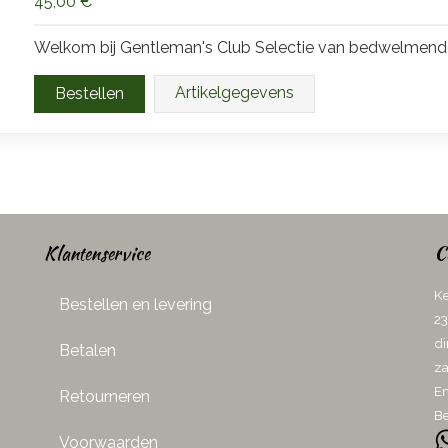
45,00 €
Welkom bij Gentleman's Club Selectie van bedwelmende
Artikelgegevens
Klantenservice
C
Ke
Bestellen en levering
23
di
Betalen
za
Em
Retourneren
Be
Voorwaarden