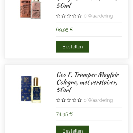
50ml
0
Waardering
69,95 €
Geo F. Trumper Mayfair
Cologne, met verstuiver,
50ml
0
Waardering
74,95 €