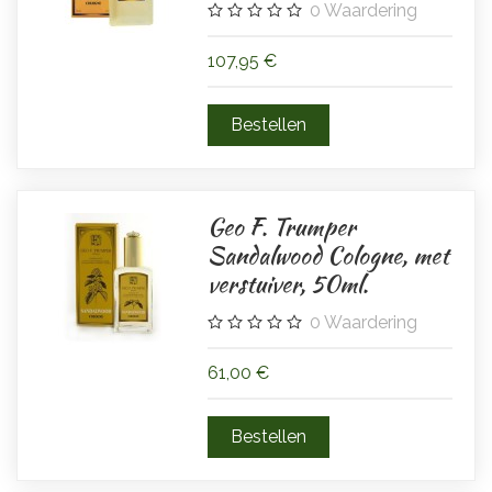
0
Waardering
107,95 €
Geo F. Trumper
Sandalwood Cologne, met
verstuiver, 50ml.
0
Waardering
61,00 €