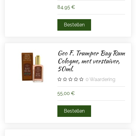
84,95 €
Geo F. Trumper Bay Rum
Cologne, met verstuiver,
50ml.
0
Waardering
55,00 €