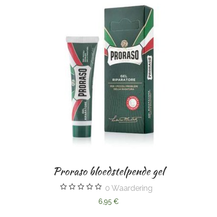
Proraso bloedstelpende gel
0
Waardering
6,95 €
Geo F