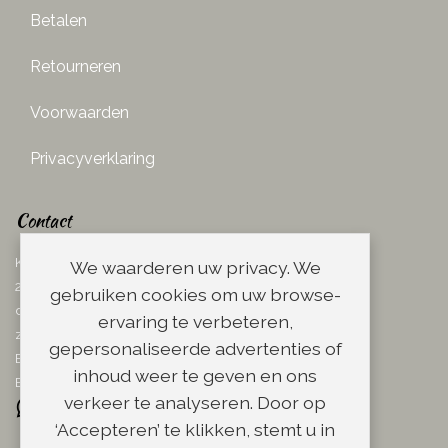
Betalen
Retourneren
Voorwaarden
Privacyverklaring
Contact
Ketelboetersteeg 29
We waarderen uw privacy. We
2311 TN Leiden
gebruiken cookies om uw browse-
dins. - vrij. 08.00 - 17.00 uur
ervaring te verbeteren,
zaterdag 08.00 - 13.00 uur
gepersonaliseerde advertenties of
Email:
info@scheerwinkel.nl
inhoud weer te geven en ons
Bel: 071 - 5128188
verkeer te analyseren. Door op
‘Accepteren’ te klikken, stemt u in