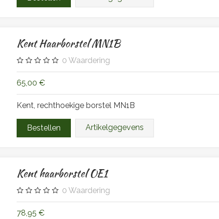
Kent Haarborstel MN1B
0
Waardering
65,00 €
Kent, rechthoekige borstel MN1B
Artikelgegevens
Kent haarborstel OE1
0
Waardering
78,95 €