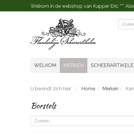
Welkom in de webshop van Kapper Eric *** Alle
Zoeke
WELKOM
MERKEN
SCHEERARTIKELE
U bevindt zich hier:
Home
Merken
Ken
Borstels