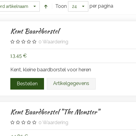
per pagina
Toon
rd artikelnaam
24
Kent Baardborstel
0
Waardering
13,45 €
Kent, kleine baardborstel voor heren
Artikelgegevens
Kent Baardborstel "The Monster"
0
Waardering