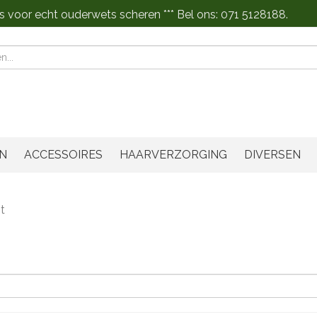
s voor echt ouderwets scheren *** Bel ons: 071 5128188.
n
N
ACCESSOIRES
HAARVERZORGING
DIVERSEN
t