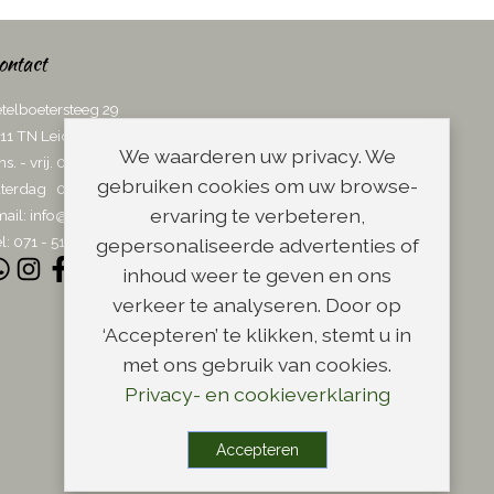
ontact
telboetersteeg 29
11 TN Leiden
We waarderen uw privacy. We
ns. - vrij. 08.00 - 17.00 uur
gebruiken cookies om uw browse-
terdag 08.00 - 13.00 uur
ervaring te verbeteren,
ail:
info@scheerwinkel.nl
l: 071 - 5128188
gepersonaliseerde advertenties of
inhoud weer te geven en ons
verkeer te analyseren. Door op
‘Accepteren’ te klikken, stemt u in
met ons gebruik van cookies.
Privacy- en cookieverklaring
Accepteren