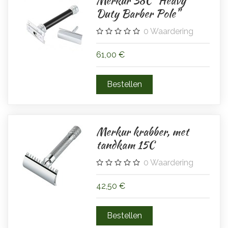
Merkur 38C "Heavy
Duty Barber Pole"
0
Waardering
61,00 €
Merkur krabber, met
tandkam 15C
0
Waardering
42,50 €