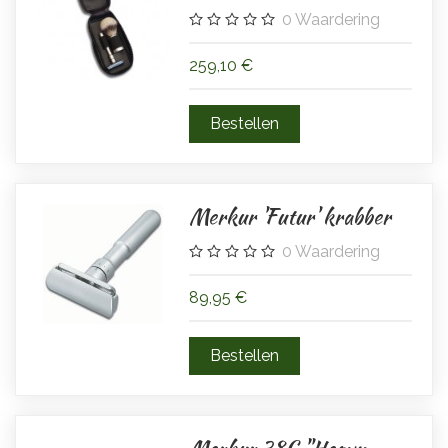
0
Waardering
259,10 €
Merkur 'Futur' krabber
0
Waardering
89,95 €