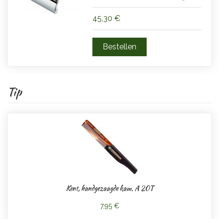
45,30 €
Tip
Kent, handgezaagde kam. A 20T
7,95 €