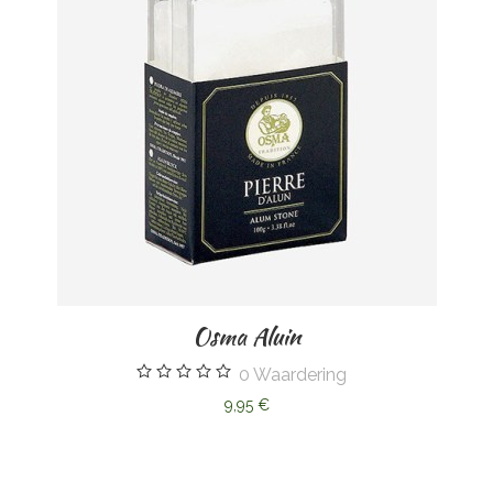
Osma Aluin
0
Waardering
9,95 €