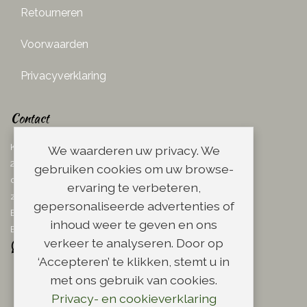
Retourneren
Voorwaarden
Privacyverklaring
Contact
Ketelboetersteeg 29
We waarderen uw privacy. We
2311 TN Leiden
gebruiken cookies om uw browse-
dins. - vrij. 08.00 - 17.00 uur
ervaring te verbeteren,
zaterdag 08.00 - 13.00 uur
gepersonaliseerde advertenties of
Email:
info@scheerwinkel.nl
inhoud weer te geven en ons
Bel: 071 - 5128188
verkeer te analyseren. Door op
‘Accepteren’ te klikken, stemt u in
met ons gebruik van cookies.
Privacy- en cookieverklaring