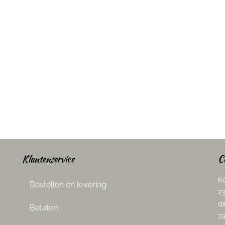
Dou
Klantenservice
C
Ke
Bestellen en levering
23
di
Betalen
za