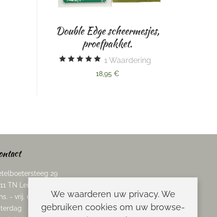
ble Edge scheermesjes,
proefpakket.
Omega varkensharen
1
Waardering
scheerkwast., imitatie-das.
18,95 €
0
Waardering
15,95 €
ontact
telboetersteeg 29
11 TN Leiden
We waarderen uw privacy. We
ns. - vrij. 08.00 - 17.00 uur
gebruiken cookies om uw browse-
terdag 08.00 - 13.00 uur