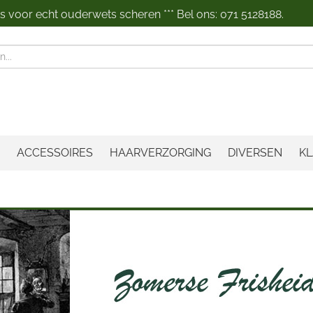
 voor echt ouderwets scheren *** Bel ons: 071 5128188.
n
ACCESSOIRES
HAARVERZORGING
DIVERSEN
KL