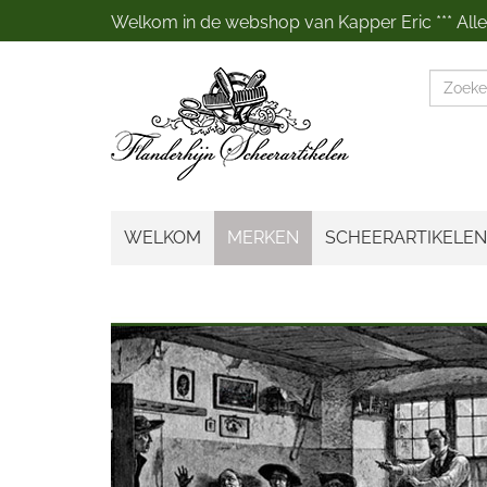
Welkom in de webshop van Kapper Eric *** Alles
Zoeke
WELKOM
MERKEN
SCHEERARTIKELEN