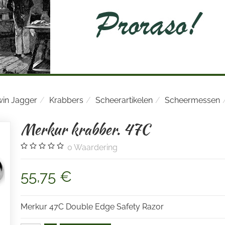
in Jagger
Krabbers
Scheerartikelen
Scheermessen
Merkur krabber. 47C
0
Waardering
55,75 €
Merkur 47C Double Edge Safety Razor