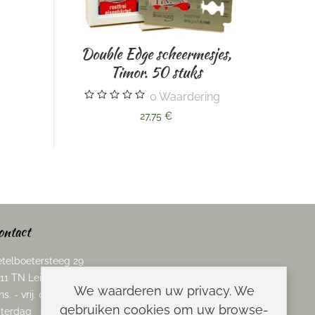
Double Edge scheermesjes,
Timor. 50 stuks
Taylor of Old Bond St
scheercrème. Mr Tayl
0
Waardering
150gr
27,75 €
0
Waarderi
16,95 €
ontact
telboetersteeg 29
11 TN Leiden
We waarderen uw privacy. We
ns. - vrij. 08.00 - 17.00 uur
gebruiken cookies om uw browse-
terdag 08.00 - 13.00 uur