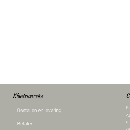
Klantenservice
C
Ke
Bestellen en levering
23
di
Betalen
za