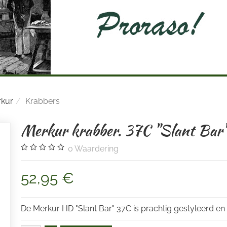
kur
Krabbers
Merkur krabber. 37C "Slant Bar
0
Waardering
52,95 €
De Merkur HD "Slant Bar" 37C is prachtig gestyleerd en