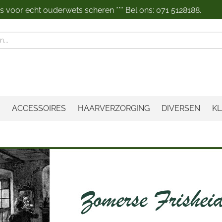
 voor echt ouderwets scheren *** Bel ons: 071 5128188.
n
ACCESSOIRES
HAARVERZORGING
DIVERSEN
KL