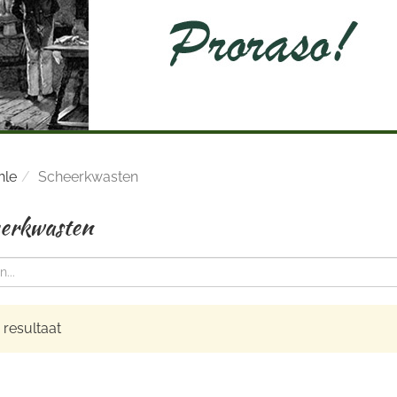
hle
Scheerkwasten
erkwasten
resultaat