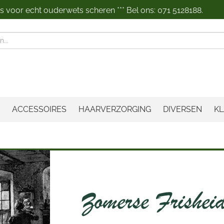
 voor echt ouderwets scheren *** Bel ons: 071 5128188.
n
ACCESSOIRES
HAARVERZORGING
DIVERSEN
KL