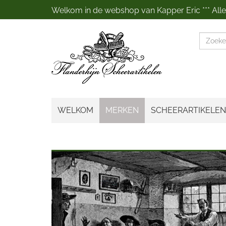
Welkom in de webshop van Kapper Eric *** Alles
Zoeke
WELKOM
MERKEN
SCHEERARTIKELEN