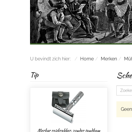
U bevindt zich hier:
Home
Merken
Mü
Sche
Tip
Geen 
Merkur reiskrabber, zonder tandkam