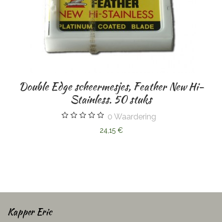
 Edge scheermesjes, Feather New Hi-
Stainless. 50 stuks
0
Waardering
24,15 €
Double 
Kapper Eric