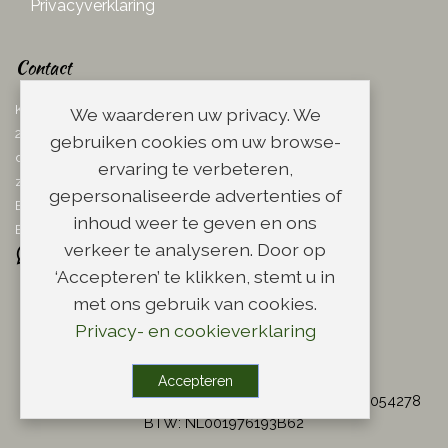
Privacyverklaring
Contact
Ketelboetersteeg 29
We waarderen uw privacy. We
2311 TN Leiden
gebruiken cookies om uw browse-
dins. - vrij. 08.00 - 17.00 uur
ervaring te verbeteren,
zaterdag 08.00 - 13.00 uur
gepersonaliseerde advertenties of
Email:
info@scheerwinkel.nl
inhoud weer te geven en ons
Bel: 071 - 5128188
verkeer te analyseren. Door op
‘Accepteren’ te klikken, stemt u in
met ons gebruik van cookies.
Privacy- en cookieverklaring
Copyright
Accepteren
© Copyright 2004 - 2026 Scheerwinkel.nl - KvK: 28054278
BTW: NL001976193B62