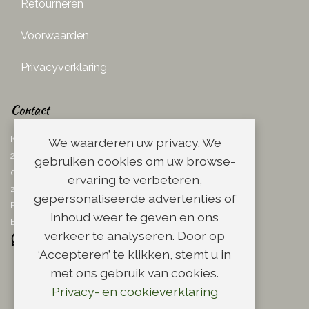
Retourneren
Voorwaarden
Privacyverklaring
Contact
Ketelboetersteeg 29
We waarderen uw privacy. We
2311 TN Leiden
gebruiken cookies om uw browse-
dins. - vrij. 08.00 - 17.00 uur
ervaring te verbeteren,
zaterdag 08.00 - 13.00 uur
gepersonaliseerde advertenties of
Email:
info@scheerwinkel.nl
inhoud weer te geven en ons
Bel: 071 - 5128188
verkeer te analyseren. Door op
‘Accepteren’ te klikken, stemt u in
met ons gebruik van cookies.
Privacy- en cookieverklaring