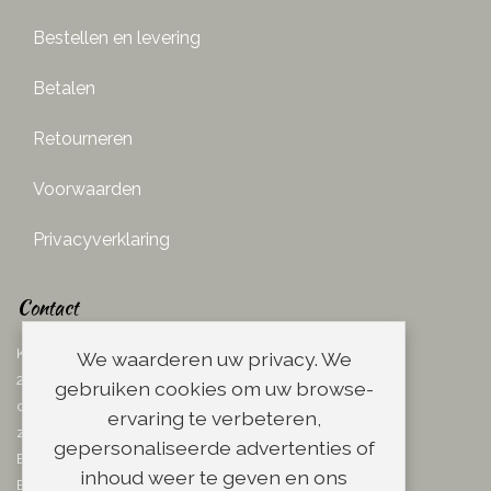
Bestellen en levering
Betalen
Retourneren
Voorwaarden
Privacyverklaring
Contact
Ketelboetersteeg 29
We waarderen uw privacy. We
2311 TN Leiden
gebruiken cookies om uw browse-
dins. - vrij. 08.00 - 17.00 uur
ervaring te verbeteren,
zaterdag 08.00 - 13.00 uur
gepersonaliseerde advertenties of
Email:
info@scheerwinkel.nl
inhoud weer te geven en ons
Bel: 071 - 5128188