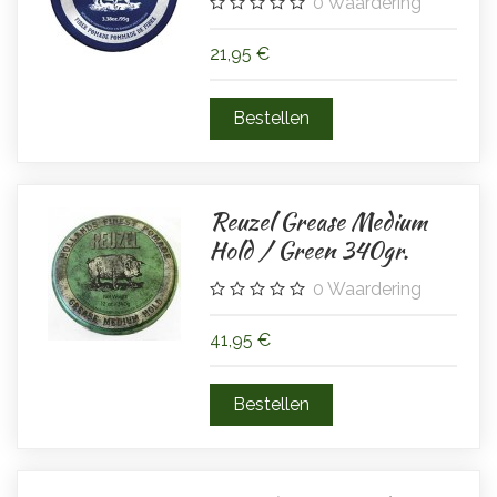
0
Waardering
21,95 €
Reuzel Grease Medium
Hold / Green 340gr.
0
Waardering
41,95 €