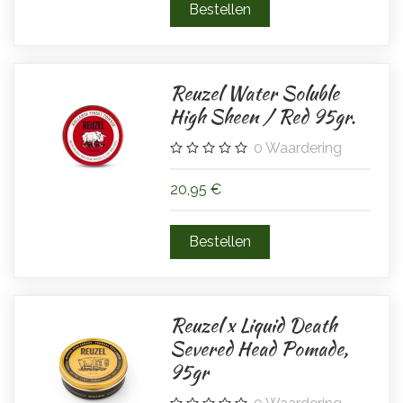
Reuzel Water Soluble
High Sheen / Red 95gr.
0
Waardering
20,95 €
Reuzel x Liquid Death
Severed Head Pomade,
95gr