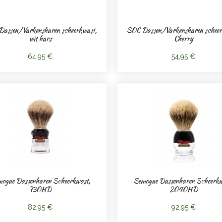
assen/Varkensharen scheerkwast,
SOC Dassen/Varkensharen scheer
wit hars
Cherry
64,95 €
54,95 €
ogue Dassenharen Scheerkwast,
Semogue Dassenharen Scheerkw
730HD
2040HD
82,95 €
92,95 €