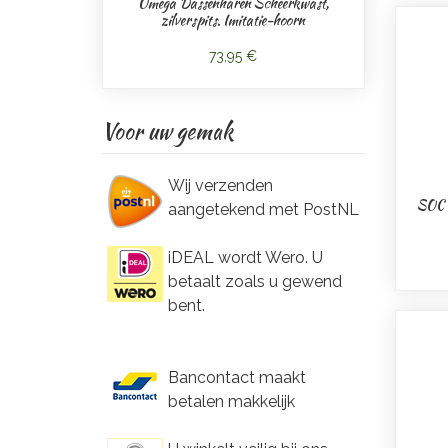
Omega Dassenharen Scheerkwast,
zilverspits. Imitatie-hoorn
73,95 €
Voor uw gemak
Wij verzenden
SOC D
aangetekend met PostNL
iDEAL wordt Wero. U
betaalt zoals u gewend
bent.
Bancontact maakt
betalen makkelijk