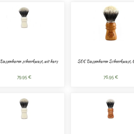
assenharen scheerkwast, wit hars
SOC Dassenharen Scheerkwast, 
79,95 €
76,95 €