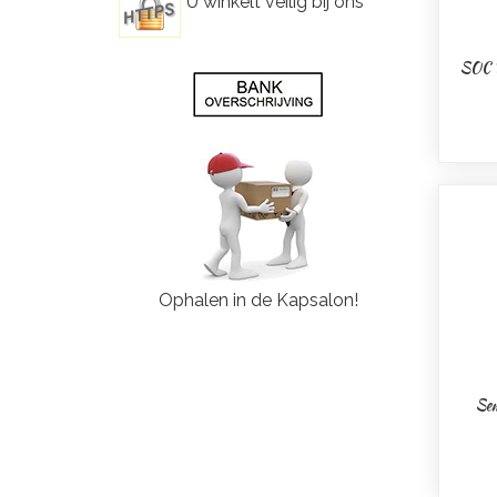
U winkelt veilig bij ons
SOC D
Ophalen in de Kapsalon!
Sem