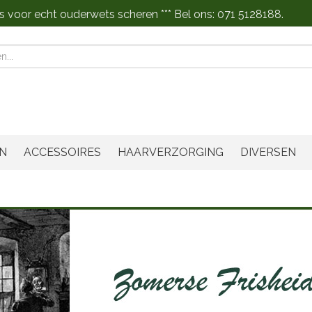
s voor echt ouderwets scheren *** Bel ons: 071 5128188.
n
N
ACCESSOIRES
HAARVERZORGING
DIVERSEN