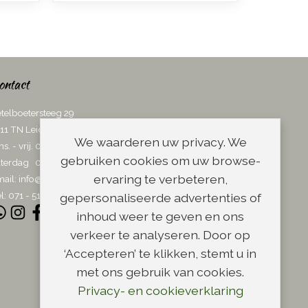
ontact
telboetersteeg 29
11 TN Leiden
We waarderen uw privacy. We
ns. - vrij. 08.00 - 17.00 uur
gebruiken cookies om uw browse-
terdag 08.00 - 13.00 uur
ervaring te verbeteren,
ail:
info@scheerwinkel.nl
l: 071 - 5128188
gepersonaliseerde advertenties of
inhoud weer te geven en ons
verkeer te analyseren. Door op
‘Accepteren’ te klikken, stemt u in
met ons gebruik van cookies.
Privacy- en cookieverklaring