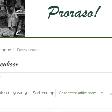
mogue
Dassenhaar
enhaar
ten 1 - 9 van 9
Sorteren op
Gesorteerd artikelnaam