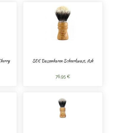
Cherry
SOC Dassenharen Scheerkwast, Ash
76,95 €