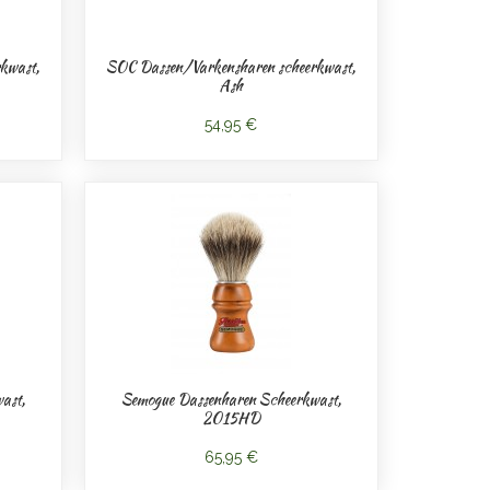
kwast,
SOC Dassen/Varkensharen scheerkwast,
Ash
54,95 €
ast,
Semogue Dassenharen Scheerkwast,
2015HD
65,95 €