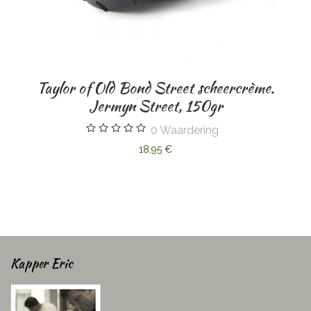
ond Street scheercrème.
 Street, 150gr
0
Waardering
Feather Artist Club 
18,95 €
125
Kapper Eric