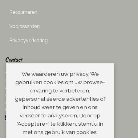
Retourneren
Voorwaarden
Privacyverklaring
Contact
Ketelboetersteeg 29
We waarderen uw privacy. We
2311 TN Leiden
gebruiken cookies om uw browse-
dins. - vrij. 08.00 - 17.00 uur
ervaring te verbeteren,
zaterdag 08.00 - 13.00 uur
gepersonaliseerde advertenties of
Email:
info@scheerwinkel.nl
inhoud weer te geven en ons
Bel: 071 - 5128188
verkeer te analyseren. Door op
‘Accepteren’ te klikken, stemt u in
met ons gebruik van cookies.