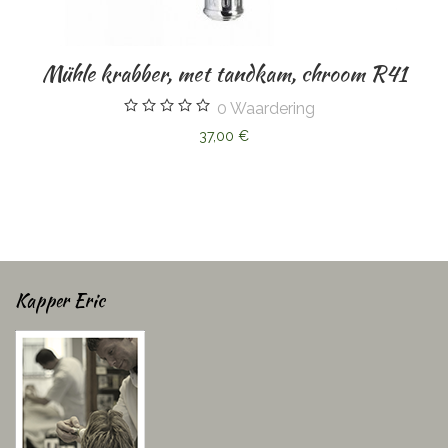
Mühle krabber, met tandkam, chroom R41
0
Waardering
37,00 €
Kapper Eric