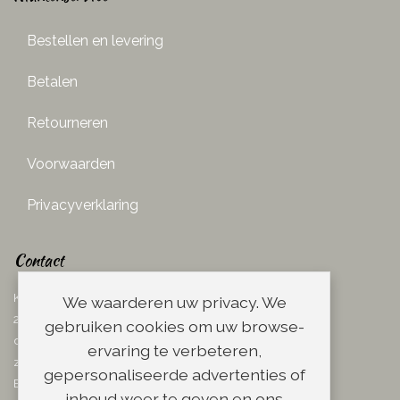
Bestellen en levering
Betalen
Retourneren
Voorwaarden
Privacyverklaring
Contact
Ketelboetersteeg 29
We waarderen uw privacy. We
2311 TN Leiden
gebruiken cookies om uw browse-
dins. - vrij. 08.00 - 17.00 uur
ervaring te verbeteren,
zaterdag 08.00 - 13.00 uur
gepersonaliseerde advertenties of
Email:
info@scheerwinkel.nl
inhoud weer te geven en ons