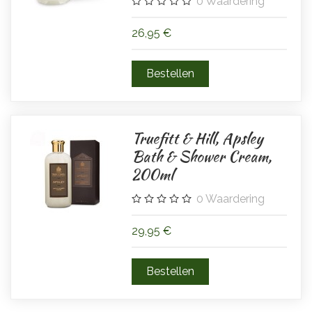
0
Waardering
26,95 €
Truefitt & Hill, Apsley
Bath & Shower Cream,
200ml
0
Waardering
29,95 €