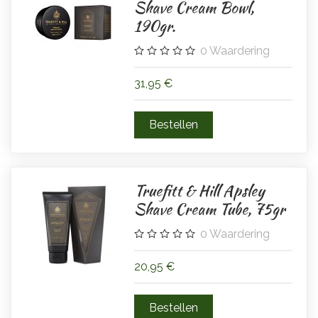
Shave Cream Bowl,
190gr.
0
Waardering
31,95 €
Truefitt & Hill Apsley
Shave Cream Tube, 75gr
0
Waardering
20,95 €