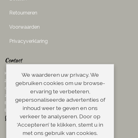
Retourneren
Voorwaarden
Privacyverklaring
Contact
Ketelboetersteeg 29
We waarderen uw privacy. We
2311 TN Leiden
gebruiken cookies om uw browse-
dins. - vrij. 08.00 - 17.00 uur
ervaring te verbeteren,
zaterdag 08.00 - 13.00 uur
gepersonaliseerde advertenties of
Email:
info@scheerwinkel.nl
inhoud weer te geven en ons
Bel: 071 - 5128188
verkeer te analyseren. Door op
‘Accepteren’ te klikken, stemt u in
met ons gebruik van cookies.