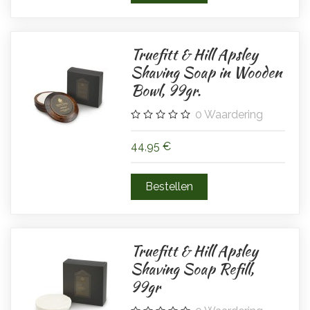
Truefitt & Hill Apsley
Shaving Soap in Wooden
Bowl, 99gr.
0
Waardering
44,95 €
Truefitt & Hill Apsley
Shaving Soap Refill,
99gr