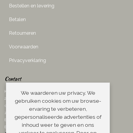
Bestellen en levering
Betalen
Retourneren
Voorwaarden
Privacyverklaring
Contact
Ketelboetersteeg 29
We waarderen uw privacy. We
2311 TN Leiden
gebruiken cookies om uw browse-
dins. - vrij. 08.00 - 17.00 uur
ervaring te verbeteren,
zaterdag 08.00 - 13.00 uur
gepersonaliseerde advertenties of
Email:
info@scheerwinkel.nl
inhoud weer te geven en ons
Bel: 071 - 5128188
verkeer te analyseren. Door op