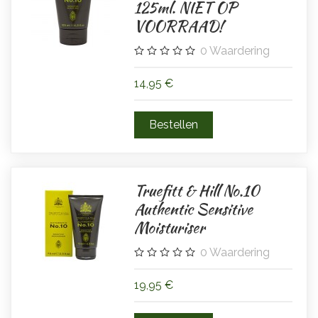
125ml. NIET OP
VOORRAAD!
0
Waardering
14,95 €
Truefitt & Hill No.10
Authentic Sensitive
Moisturiser
0
Waardering
19,95 €