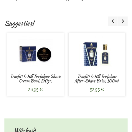
Suggesties!
Truefitt & Hill Trafalgar Shave
Truefitt & Hill Trafalgar
Cream Bowl, 190gr.
After-Shave Balm, 100ml.
26,95 €
52,95 €
Wijsheid