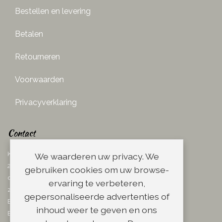
Bestellen en levering
Betalen
Retourneren
Voorwaarden
Privacyverklaring
Contact
Ketelboetersteeg 29
We waarderen uw privacy. We
2311 TN Leiden
gebruiken cookies om uw browse-
dins. - vrij. 08.00 - 17.00 uur
ervaring te verbeteren,
zaterdag 08.00 - 13.00 uur
gepersonaliseerde advertenties of
Email:
info@scheerwinkel.nl
inhoud weer te geven en ons
Bel: 071 - 5128188