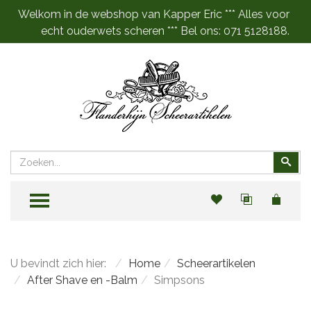
Welkom in de webshop van Kapper Eric *** Alles voor
echt ouderwets scheren *** Bel ons: 071 5128188.
Zoeken
Zoe
TOGGLE MENU
U bevindt zich hier:
Home
Scheerartikelen
After Shave en -Balm
Simpsons