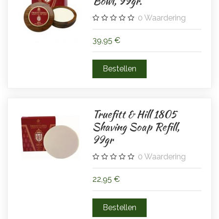
Bowl, 99gr.
0
Waardering
39,95 €
Truefitt & Hill 1805
Shaving Soap Refill,
99gr
0
Waardering
22,95 €