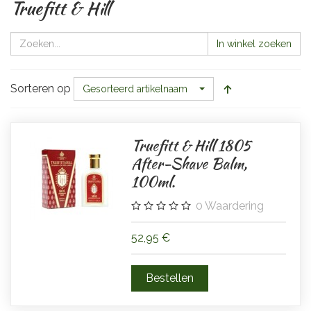
Truefitt & Hill
In winkel zoeken
Sorteren op
Gesorteerd artikelnaam
Truefitt & Hill 1805
After-Shave Balm,
100ml.
0
Waardering
52,95 €