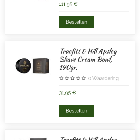
111,95 €
Truefitt & Hill Apsley
Shave Cream Bowl,
190gr.
0
Waardering
31,95 €
Truefitt & Hill Apsley