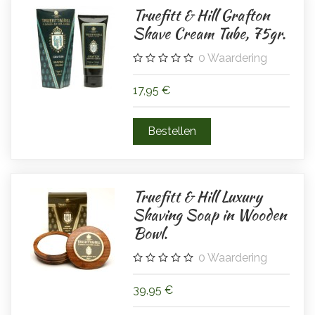
Truefitt & Hill Grafton
Shave Cream Tube, 75gr.
0
Waardering
17,95 €
Truefitt & Hill Luxury
Shaving Soap in Wooden
Bowl.
0
Waardering
39,95 €