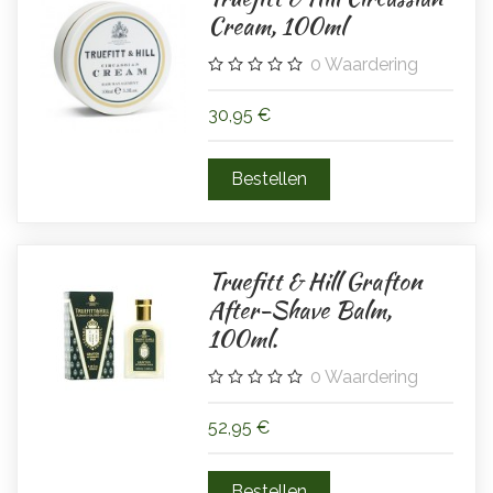
Cream, 100ml
0
Waardering
30,95 €
Truefitt & Hill Grafton
After-Shave Balm,
100ml.
0
Waardering
52,95 €