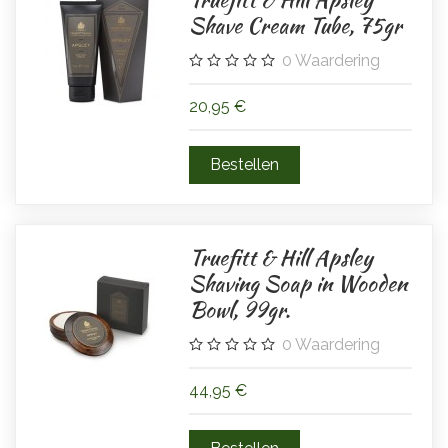
Shave Cream Tube, 75gr
0
Waardering
20,95 €
Truefitt & Hill Apsley
Shaving Soap in Wooden
Bowl, 99gr.
0
Waardering
44,95 €