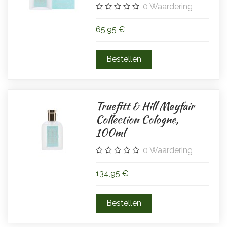
0
Waardering
65,95 €
Truefitt & Hill Mayfair
Collection Cologne,
100ml
0
Waardering
134,95 €