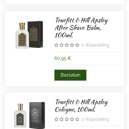
Truefitt & Hill Apsley
After Shave Balm,
100ml.
0
Waardering
60,95 €
Truefitt & Hill Apsley
Cologne, 100ml.
0
Waardering