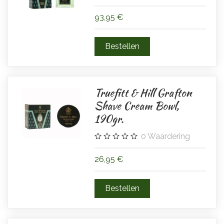
93,95 €
Truefitt & Hill Grafton
Shave Cream Bowl,
190gr.
0
Waardering
26,95 €