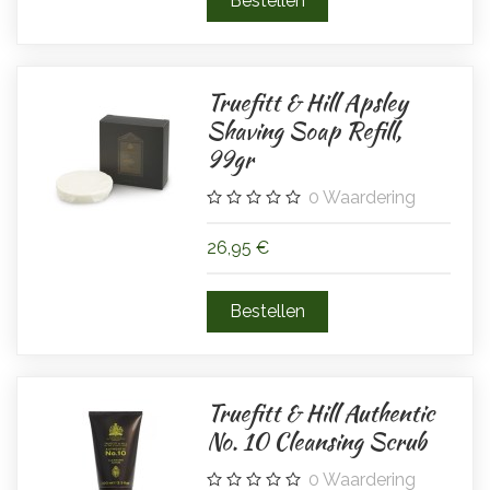
Truefitt & Hill Apsley
Shaving Soap Refill,
99gr
0
Waardering
26,95 €
Truefitt & Hill Authentic
No. 10 Cleansing Scrub
0
Waardering