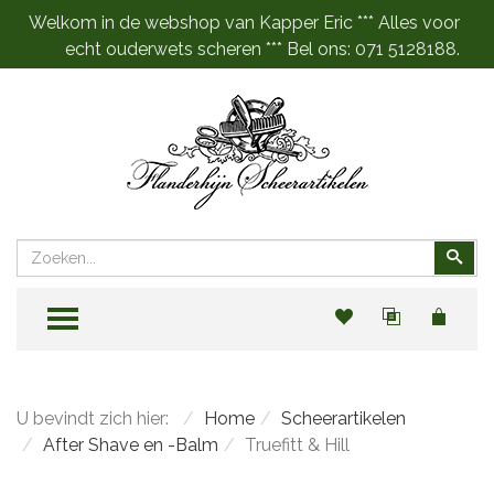
Welkom in de webshop van Kapper Eric *** Alles voor
echt ouderwets scheren *** Bel ons: 071 5128188.
Zoeken
Zoe
TOGGLE MENU
U bevindt zich hier:
Home
Scheerartikelen
After Shave en -Balm
Truefitt & Hill