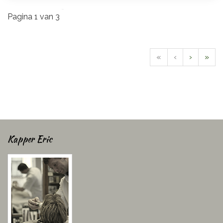
Pagina 1 van 3
«
‹
›
»
Kapper Eric