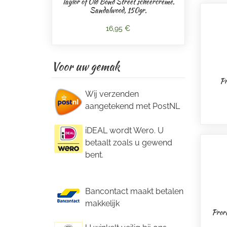
Taylor of Old Bond Street scheercrème.
Sandalwood, 150gr.
16,95 €
Voor uw gemak
Pr
Wij verzenden
aangetekend met PostNL
iDEAL wordt Wero. U
betaalt zoals u gewend
bent.
Bancontact maakt betalen
makkelijk
Pror