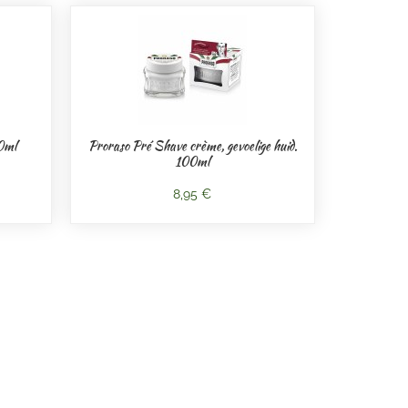
0ml
Proraso Pré Shave crème, gevoelige huid.
100ml
8,95 €