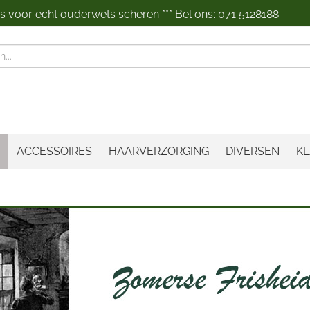
 voor echt ouderwets scheren *** Bel ons: 071 5128188.
n
ACCESSOIRES
HAARVERZORGING
DIVERSEN
KL