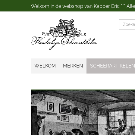
Welkom in de webshop van Kapper Eric *** Alles
Zoeke
WELKOM
MERKEN
SCHEERARTIKELEN