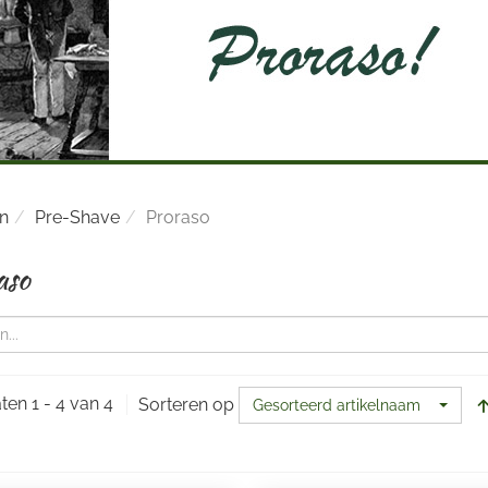
en
Pre-Shave
Proraso
aso
ten 1 - 4 van 4
Sorteren op
Gesorteerd artikelnaam