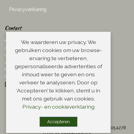
Privacyverklaring
Contact
Ketelboetersteeg 29
We waarderen uw privacy. We
2311 TN Leiden
gebruiken cookies om uw browse-
dins. - vrij. 08.00 - 17.00 uur
ervaring te verbeteren,
zaterdag 08.00 - 13.00 uur
gepersonaliseerde advertenties of
Email:
info@scheerwinkel.nl
inhoud weer te geven en ons
Bel: 071 - 5128188
verkeer te analyseren. Door op
‘Accepteren’ te klikken, stemt u in
met ons gebruik van cookies.
Privacy- en cookieverklaring
Copyright
Accepteren
© Copyright 2004 - 2026 Scheerwinkel.nl - KvK: 28054278