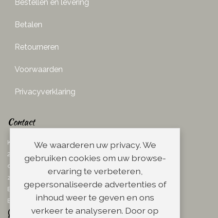
Bestellen en levering
Betalen
Retourneren
Voorwaarden
Privacyverklaring
Contact
Ketelboetersteeg 29
We waarderen uw privacy. We
2311 TN Leiden
gebruiken cookies om uw browse-
dins. - vrij. 08.00 - 17.00 uur
ervaring te verbeteren,
zaterdag 08.00 - 13.00 uur
gepersonaliseerde advertenties of
Email:
info@scheerwinkel.nl
inhoud weer te geven en ons
Bel: 071 - 5128188
verkeer te analyseren. Door op