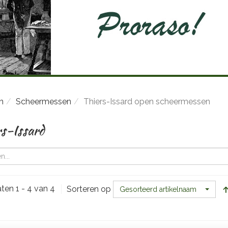
n
Scheermessen
Thiers-Issard open scheermessen
rs-Issard
ten 1 - 4 van 4
Sorteren op
Gesorteerd artikelnaam