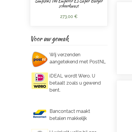
Simpsons The Emperor E3 Super Badger
scheerkwast
273,00 €
Voor uw gemak
Wij verzenden
aangetekend met PostNL
iDEAL wordt Wero. U
betaalt zoals u gewend
bent.
Bancontact maakt
betalen makkelijk