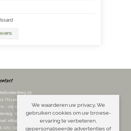
Issard
gevens
ontact
telboetersteeg 29
11 TN Leiden
We waarderen uw privacy. We
ns. - vrij. 08.00 - 17.00 uur
gebruiken cookies om uw browse-
terdag 08.00 - 13.00 uur
ervaring te verbeteren,
ail:
info@scheerwinkel.nl
l: 071 - 5128188
gepersonaliseerde advertenties of