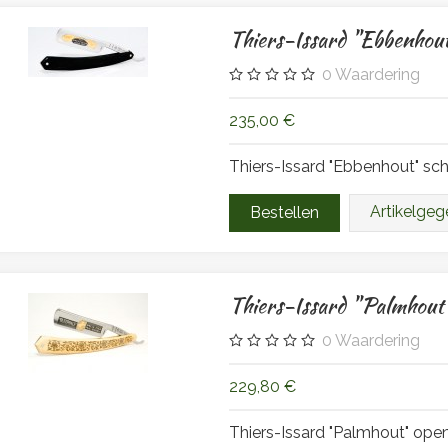
Thiers-Issard "Ebbenhou
0
Waardering
235,00 €
Thiers-Issard "Ebbenhout" s
Artikelge
Thiers-Issard "Palmhout
0
Waardering
229,80 €
Thiers-Issard "Palmhout" op