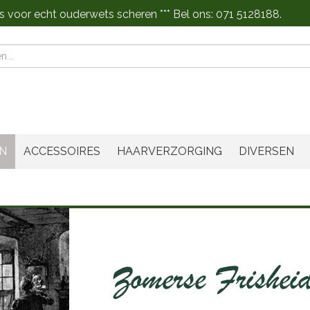
s voor echt ouderwets scheren *** Bel ons: 071 5128188.
n
N
ACCESSOIRES
HAARVERZORGING
DIVERSEN