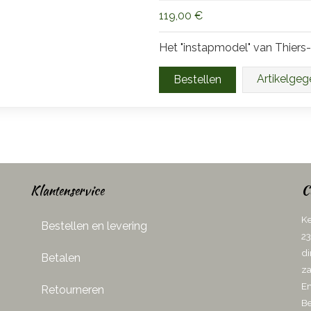
119,00 €
Het "instapmodel" van Thiers-
Artikelge
Klantenservice
C
Ke
Bestellen en levering
23
di
Betalen
za
Em
Retourneren
Be