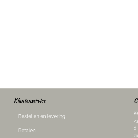
Klantenservice
C
Ke
Bestellen en levering
23
di
Betalen
za