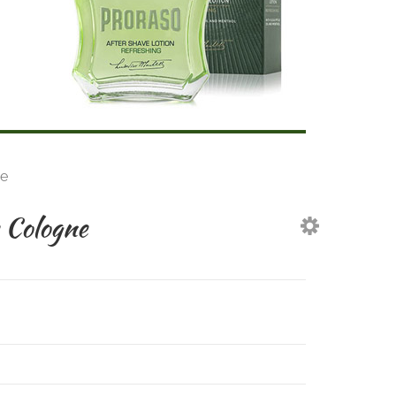
ne
 Cologne