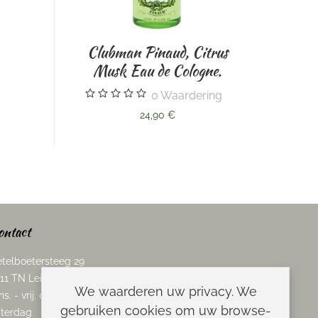
Clubman Pinaud, Citrus
Musk Eau de Cologne.
Omega varkenshare
0
Waardering
scheerkwast., imitatie-
24,90 €
0
Waarderi
15,95 €
ontact
telboetersteeg 29
11 TN Leiden
We waarderen uw privacy. We
ns. - vrij. 08.00 - 17.00 uur
gebruiken cookies om uw browse-
terdag 08.00 - 13.00 uur