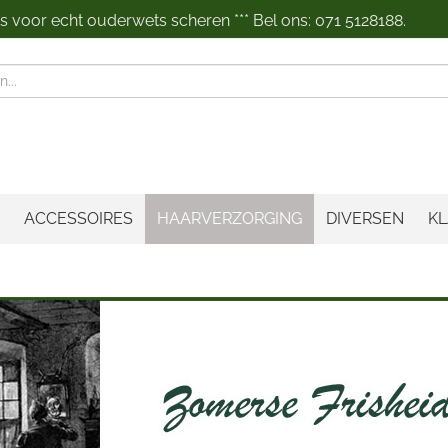
 voor echt ouderwets scheren *** Bel ons: 071 5128188.
n
ACCESSOIRES
HAARVERZORGING
DIVERSEN
KL